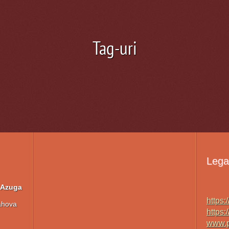
Tag-uri
Legat
' Azuga
https:/
rahova
https:
www.p