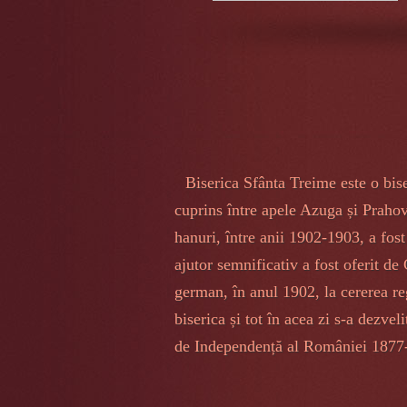
Biserica Sfânta Treime este o bise
cuprins între apele Azuga și Prahov
hanuri, între anii 1902-1903, a fost
ajutor semnificativ a fost oferit de
german, în anul 1902, la cererea reg
biserica și tot în acea zi s-a dezvel
de Independență al României 187