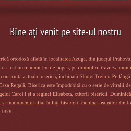
Bine ați venit pe site-ul nostru
rică ortodoxă aflată în localitatea Azuga, din județul Prahova.
a a fost un renumit loc de popas, pe drumul ce traversa munții
 construită actuala biserică, închinată Sfintei Treimi. Pe lângă
 Casa Regală. Biserica este împodobită cu o serie de vitralii d
elui Carol I și a reginei Elisabeta, ctitorii bisericii. Duminic
ă
it și monumentul aflat în fața bisericii,
închinat ostașilor din lo
7-1878.