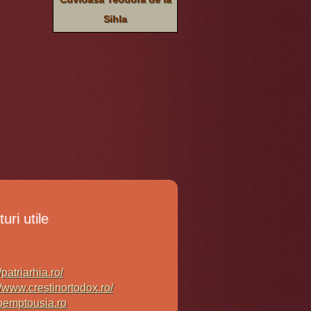
Sihla
uri utile
/patriarhia.ro/
//www.crestinortodox.ro/
emptousia.ro