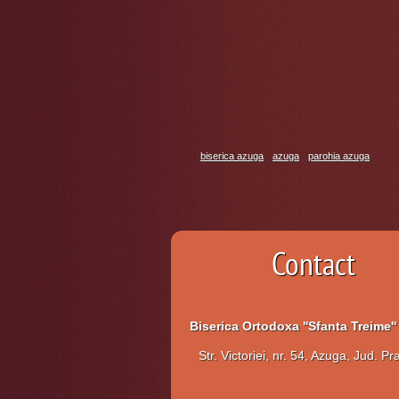
biserica azuga
azuga
parohia azuga
Contact
Biserica Ortodoxa ''Sfanta Treime'
Str. Victoriei, nr. 54, Azuga, Jud. P