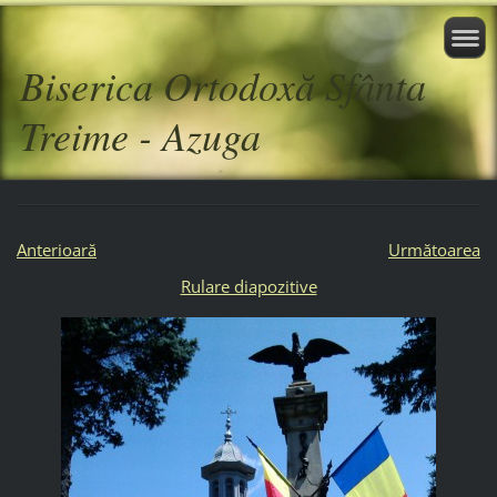
Biserica Ortodoxă Sfânta
Treime - Azuga
Anterioară
Următoarea
Rulare diapozitive