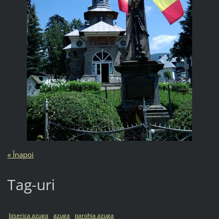
« Înapoi
Tag-uri
biserica azuga
azuga
parohia azuga