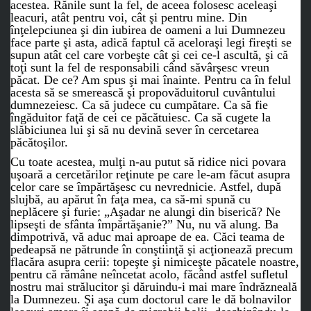
acestea. Rănile sunt la fel, de aceea folosesc aceleaşi
leacuri, atât pentru voi, cât şi pentru mine. Din
înţelepciunea şi din iubirea de oameni a lui Dumnezeu
face parte şi asta, adică faptul că aceloraşi legi fireşti se
supun atât cel care vorbeşte cât şi cei ce-l ascultă, şi că
toţi sunt la fel de responsabili când săvârşesc vreun
păcat. De ce? Am spus şi mai înainte. Pentru ca în felul
acesta să se smerească şi propovăduitorul cuvântului
dumnezeiesc. Ca să judece cu cumpătare. Ca să fie
îngăduitor faţă de cei ce păcătuiesc. Ca să cugete la
slăbiciunea lui şi să nu devină sever în cercetarea
păcătoşilor.
Cu toate acestea, mulţi n-au putut să ridice nici povara
uşoară a cercetărilor reţinute pe care le-am făcut asupra
celor care se împărtăşesc cu nevrednicie. Astfel, după
slujbă, au apărut în faţa mea, ca să-mi spună cu
neplăcere şi furie: „Aşadar ne alungi din biserică? Ne
lipseşti de sfânta împărtăşanie?” Nu, nu vă alung. Ba
dimpotrivă, vă aduc mai aproape de ea. Căci teama de
pedeapsă ne pătrunde în conştiinţă şi acţionează precum
flacăra asupra cerii: topeşte şi nimiceşte păcatele noastre,
pentru că rămâne neîncetat acolo, făcând astfel sufletul
nostru mai strălucitor şi dăruindu-i mai mare îndrăzneală
la Dumnezeu. Şi aşa cum doctorul care le dă bolnavilor