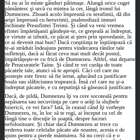
Să nu ai în minte gânduri pătimaşe. Alungă orice cuget
pământesc şi urcă cu mintea la cer, lângă tronul lui
Dumnezeu. Zboară acolo împreună cu serafimii, dă din
aripi împreună cu heruvimii, psalmodiază imnuri
închinate Preasfintei Treimi. Şi când va veni vremea
sfintei împărtăşanii gândeşte-te, ce greşeală ai îndreptat,
ce virtute ai izbutit, ce păcat ai şters prin spovedanie, în
ce ai devenit mai bun? Dacă conştiinţa te înştiinţează că
te-ai străduit îndeajuns pentru vindecarea rănilor tale
sufleteşti, dacă ai făcut ceva mai mult decât postul,
împărtăşeşte-te cu frică de Dumnezeu. Altfel, stai departe
de Preacuratele Taine. Şi când te vei curăţa de toate
păcatele tale, atunci să te apropii. Căci cel care nu
posteşte este firesc să fie iertat, aducând ca justificare
boala sau slăbiciunea trupească. Însă cel care nu şi-a
îndreptat păcatele, e cu neputinţă să găsească justificare.
Dacă, de pildă, Dumnezeu îţi va cere socoteală pentru
nepăsarea sau necuviinţa pe care o arăţi la slujbele
bisericii, ce vei face? Iată, în ceasul când îţi vorbeşte
Dumnezeu, tu, în loc să te rogi, ai început cu cel de
lângă tine o discuţie în şoaptă, despre lucruri
nefolositoare. Şi chiar dacă Dumnezeu ar trece cu
vederea toate celelalte păcate ale noastre, acesta e de
ajuns pentru a pierde mântuirea. Să nu crezi că e o