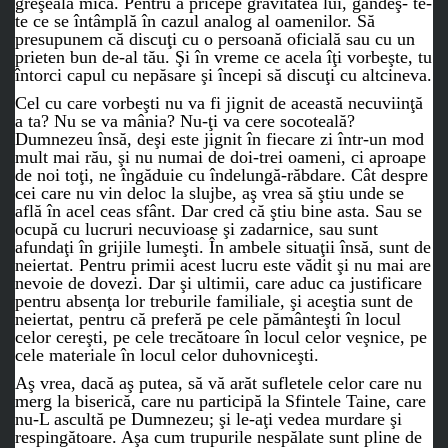
greşeală mică. Pentru a pricepe gravitatea lui, gândeş- te-
te ce se întâmplă în cazul analog al oamenilor. Să
presupunem că discuţi cu o persoană oficială sau cu un
prieten bun de-al tău. Şi în vreme ce acela îţi vorbeşte, tu
întorci capul cu nepăsare şi începi să discuţi cu altcineva.
Cel cu care vorbeşti nu va fi jignit de această necuviinţă
a ta? Nu se va mânia? Nu-ţi va cere socoteală?
Dumnezeu însă, deşi este jignit în fiecare zi într-un mod
mult mai rău, şi nu numai de doi-trei oameni, ci aproape
de noi toţi, ne îngăduie cu îndelungă-răbdare. Cât despre
cei care nu vin deloc la slujbe, aş vrea să ştiu unde se
află în acel ceas sfânt. Dar cred că ştiu bine asta. Sau se
ocupă cu lucruri necuvioase şi zadarnice, sau sunt
afundaţi în grijile lumeşti. În ambele situaţii însă, sunt de
neiertat. Pentru primii acest lucru este vădit şi nu mai are
nevoie de dovezi. Dar şi ultimii, care aduc ca justificare
pentru absenţa lor treburile familiale, şi aceştia sunt de
neiertat, pentru că preferă pe cele pământeşti în locul
celor cereşti, pe cele trecătoare în locul celor veşnice, pe
cele materiale în locul celor duhovniceşti.
Aş vrea, dacă aş putea, să vă arăt sufletele celor care nu
merg la biserică, care nu participă la Sfintele Taine, care
nu-L ascultă pe Dumnezeu; şi le-aţi vedea murdare şi
respingătoare. Aşa cum trupurile nespălate sunt pline de