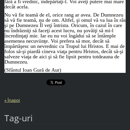
fără a fi vrednic, îndepărtaţi-l. Voi aveţi putere mai mare
decât acela.
Nu vă fie teamă de el, orice rang ar avea. De Dumnezeu
să vă fie teamă, nu de om. Altfel, şi omul vă va lua în râs
şi pe Dumnezeu Îl veţi întrista. Oricum, în cazul în care
nu îndrăzniţi să faceţi acest lucru, nu şovăiţi să mi-l
încredinţaţi mie. Iar eu nu voi îngădui să se întâmple
asemenea necuviinţe. Voi prefera să mor, decât să
împărtăşesc un nevrednic cu Trupul lui Hristos. E mai de
folos să-şi piardă cineva viaţa pentru Hristos, decât să-şi
salveze viaţa de aici şi să fie lipsit pentru totdeauna de
Dumnezeu.
(Sfântul Ioan Gură de Aur)
« Înapoi
Tag-uri