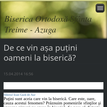
Biserica Ortodoxă Sfânta
Treime - Azuga
De ce vin aşa puţini
oameni la biserică?
15.04.2014 16:56
Sfântul Ioan Gură de Aur
Puţini sunt aceia care vin la biserică. Care este, oare,
cauza acestui fenomen? Prăznuim pomenirile sfinţilor şi