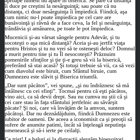
aproape nimeni nu apare în biserică. Se pare că distanţa
îi duce pe creştini la nesârguinţă; sau poate că nu
distanţa, ci doar nesârguinţa îi împiedică. Fiindcă, aşa
cum nimic nu-l poate împiedica pe cel care are
bunăvoinţă şi râvnă de a face ceva, la fel şi nesârguinţa,
trândăvia şi amânarea, pe toate le pot împiedica.
Mucenicii şi-au vărsat sângele pentru Adevăr, şi tu
socoteşti o aşa mică distanţă? Aceia şi-au jertfit viaţa
pentru Hristos şi tu nu vrei să te osteneşti deloc? Domnul
a murit pentru tine şi tu Îl nesocoteşti? Prăznuim
pomenirile sfinţilor şi ţie ţi-e greu să vii la biserică,
preferând să stai acasă? Şi totuşi trebuie să vii, ca să vezi
cum diavolul este biruit, cum Sfântul biruie, cum
Dumnezeu este slăvit şi Biserica triumfă.
„Dar sunt păcătos”, vei spune, „şi nu îndrăznesc să mă
întâlnesc cu cei sfinţi”. Tocmai pentru că eşti păcătos,
vino aici, ca să devii drept. Sau nu cumva nu ştii că şi
cei care stau în faţa sfântului jertfelnic au săvârşit
păcate? Şi noi, care vă învăţăm de la amvon, suntem
păcătoşi. Dar nu deznădăjduim, fiindcă Dumnezeu este
iubitor de oameni. De aceea a iconomisit ca şi preoţii să
sufere de anumite patimi, încât să înţeleagă neputinţa
omenească şi să-i ierte pe ceilalţi.
Ce trist! La baluri şi la distracţii alergăm binevoitori.