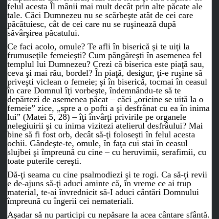
felul acesta Îl mânii mai mult decât prin alte păcate ale
tale. Căci Dumnezeu nu se scârbeşte atât de cei care
păcătuiesc, cât de cei care nu se ruşinează după
săvârşirea păcatului.
Ce faci acolo, omule? Te afli în biserică şi te uiţi la
frumuseţile femeieşti? Cum pângăreşti în asemenea fel
templul lui Dumnezeu? Crezi că biserica este piaţă sau,
ceva şi mai rău, bordel? În piaţă, desigur, ţi-e ruşine să
priveşti viclean o femeie; şi în biserică, tocmai în ceasul
în care Domnul îţi vorbeşte, îndemnându-te să te
depărtezi de asemenea păcat – căci „oricine se uită la o
femeie” zice, „spre a o pofti a şi desfrânat cu ea în inima
lui” (Matei 5, 28) – îţi învârţi privirile pe organele
nelegiuirii şi cu inima vizitezi atelierul desfrâului? Mai
bine să fi fost orb, decât să-ţi foloseşti în felul acesta
ochii. Gândeşte-te, omule, în faţa cui stai în ceasul
slujbei şi împreună cu cine – cu heruvimii, serafimii, cu
toate puterile cereşti.
Dă-ţi seama cu cine psalmodiezi şi te rogi. Ca să-ţi revii
e de-ajuns să-ţi aduci aminte că, în vreme ce ai trup
material, te-ai învrednicit să-I aduci cântări Domnului
împreună cu îngerii cei nemateriali.
Aşadar să nu participi cu nepăsare la acea cântare sfântă.