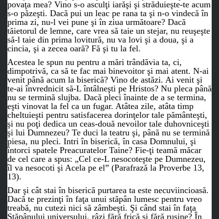
povaţa mea? Vino s-o asculţi iarăşi şi străduieşte-te acum
s-o păzeşti. Dacă pui un leac pe rana ta şi n-o vindecă în
prima zi, nu-l vei pune şi în ziua următoare? Dacă
tăietorul de lemne, care vrea să taie un stejar, nu reuşeşte
să-l taie din prima lovitură, nu va lovi şi a doua, şi a
cincia, şi a zecea oară? Fă şi tu la fel.
Acestea le spun nu pentru a mări trândăvia ta, ci,
dimpotrivă, ca să te fac mai binevoitor şi mai atent. N-ai
venit până acum la biserică? Vino de astăzi. Ai venit şi
te-ai învrednicit să-L întâlneşti pe Hristos? Nu pleca până
nu se termină slujba. Dacă pleci înainte de a se termina,
eşti vinovat la fel ca un fugar. Atâtea zile, atâta timp
cheltuieşti pentru satisfacerea dorinţelor tale pământeşti,
şi nu poţi dedica un ceas-două nevoilor tale duhovniceşti
şi lui Dumnezeu? Te duci la teatru şi, până nu se termină
piesa, nu pleci. Intri în biserică, în casa Domnului, şi
întorci spatele Preacuratelor Taine? Fie-ţi teamă măcar
de cel care a spus: „Cel ce-L nesocoteşte pe Dumnezeu,
îl va nesocoti şi Acela pe el” (Parafrază la Proverbe 13,
13).
Dar şi cât stai în biserică purtarea ta este necuviincioasă.
Dacă te prezinţi în faţa unui stăpân lumesc pentru vreo
treabă, nu cutezi nici să zâmbeşti. Şi când stai în faţa
Stăpânului universului, râzi fără frică şi fără ruşine? În