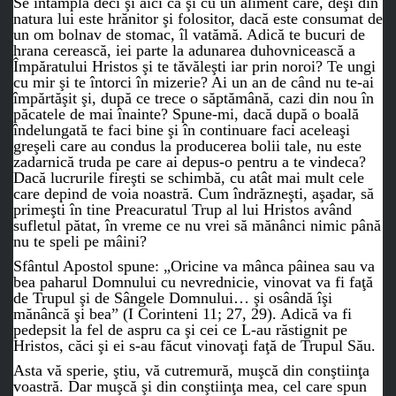
Se întâmplă deci şi aici ca şi cu un aliment care, deşi din
natura lui este hrănitor şi folositor, dacă este consumat de
un om bolnav de stomac, îl vatămă. Adică te bucuri de
hrana cerească, iei parte la adunarea duhovnicească a
Împăratului Hristos şi te tăvăleşti iar prin noroi? Te ungi
cu mir şi te întorci în mizerie? Ai un an de când nu te-ai
împărtăşit şi, după ce trece o săptămână, cazi din nou în
păcatele de mai înainte? Spune-mi, dacă după o boală
îndelungată te faci bine şi în continuare faci aceleaşi
greşeli care au condus la producerea bolii tale, nu este
zadarnică truda pe care ai depus-o pentru a te vindeca?
Dacă lucrurile fireşti se schimbă, cu atât mai mult cele
care depind de voia noastră. Cum îndrăzneşti, aşadar, să
primeşti în tine Preacuratul Trup al lui Hristos având
sufletul pătat, în vreme ce nu vrei să mănânci nimic până
nu te speli pe mâini?
Sfântul Apostol spune: „Oricine va mânca pâinea sau va
bea paharul Domnului cu nevrednicie, vinovat va fi faţă
de Trupul şi de Sângele Domnului… şi osândă îşi
mănâncă şi bea” (I Corinteni 11; 27, 29). Adică va fi
pedepsit la fel de aspru ca şi cei ce L-au răstignit pe
Hristos, căci şi ei s-au făcut vinovaţi faţă de Trupul Său.
Asta vă sperie, ştiu, vă cutremură, muşcă din conştiinţa
voastră. Dar muşcă şi din conştiinţa mea, cel care spun