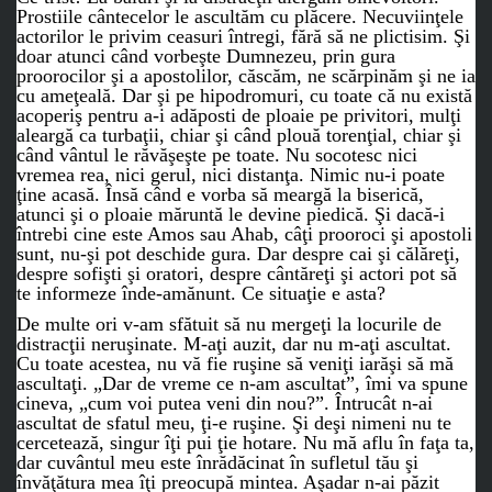
Prostiile cântecelor le ascultăm cu plăcere. Necuviinţele
actorilor le privim ceasuri întregi, fără să ne plictisim. Şi
doar atunci când vorbeşte Dumnezeu, prin gura
proorocilor şi a apostolilor, căscăm, ne scărpinăm şi ne ia
cu ameţeală. Dar şi pe hipodromuri, cu toate că nu există
acoperiş pentru a-i adăposti de ploaie pe privitori, mulţi
aleargă ca turbaţii, chiar şi când plouă torenţial, chiar şi
când vântul le răvăşeşte pe toate. Nu socotesc nici
vremea rea, nici gerul, nici distanţa. Nimic nu-i poate
ţine acasă. Însă când e vorba să meargă la biserică,
atunci şi o ploaie măruntă le devine piedică. Şi dacă-i
întrebi cine este Amos sau Ahab, câţi prooroci şi apostoli
sunt, nu-şi pot deschide gura. Dar despre cai şi călăreţi,
despre sofişti şi oratori, despre cântăreţi şi actori pot să
te informeze înde-amănunt. Ce situaţie e asta?
De multe ori v-am sfătuit să nu mergeţi la locurile de
distracţii neruşinate. M-aţi auzit, dar nu m-aţi ascultat.
Cu toate acestea, nu vă fie ruşine să veniţi iarăşi să mă
ascultaţi. „Dar de vreme ce n-am ascultat”, îmi va spune
cineva, „cum voi putea veni din nou?”. Întrucât n-ai
ascultat de sfatul meu, ţi-e ruşine. Şi deşi nimeni nu te
cercetează, singur îţi pui ţie hotare. Nu mă aflu în faţa ta,
dar cuvântul meu este înrădăcinat în sufletul tău şi
învăţătura mea îţi preocupă mintea. Aşadar n-ai păzit