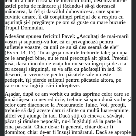
leacuri amare îi scapă de microbii bolii, deschizându-le
astfel pofta de mâncare şi făcându-i să-şi dorească
mâncarea, la fel şi dascălul duhovnicesc, care spune
cuvinte amare, îi dă conştiinţei prilejul de a respira cu
uşurinţă şi-l pregăteşte pe om să guste cu mare bucurie
Trupul Domnului.
Adevărat spunea fericitul Pavel: „Ascultaţi de mai-marii
voştri şi supuneţi-vă lor, că ei priveghează pentru
sufletele voastre, ca unii ce au să dea seamă de ele”
(Evrei 13, 17). Tu ai grijă doar de treburile tale; şi după
ce le aranjezi bine, nu te mai preocupă alt gând. Preotul
însă, dacă dincolo de viaţa lui nu se va îngriji şi de a ta
cu aceeaşi sârguinţă, se va afla cu păcătoşii în iad. Şi
deseori, în vreme ce pentru păcatele sale nu este
pedepsit, îşi pierde sufletul pentru păcatele altora, pe
care nu s-a îngrijit să-i îndrepteze.
Aşadar, după ce am vorbit cu atâta asprime celor care se
împărtăşesc cu nevrednicie, trebuie să spun două vorbe şi
celor care diaconesc la Preacuratele Taine. Voi, preoţii,
trebuie să daţi aceste daruri sfinte cu multă luare-aminte,
altfel veţi ajunge în iad. Dacă ştiţi că cineva a săvârşit
păcat şi rămâne nepocăit, nu-i îngăduiţi să ia parte la
cina pascală. Chiar de-ar fi general, chiar de-ar fi
domnitor, chiar de-ar fi însuşi împăratul. Dacă se apropie