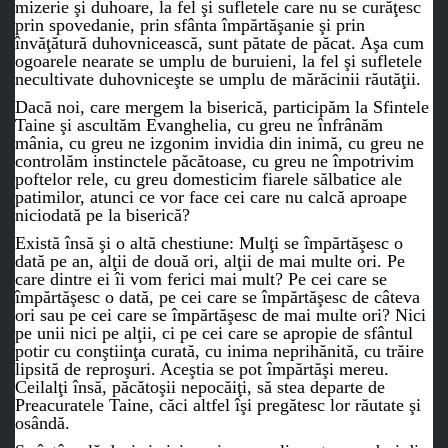
mizerie şi duhoare, la fel şi sufletele care nu se curăţesc
prin spovedanie, prin sfânta împărtăşanie şi prin
învăţătură duhovnicească, sunt pătate de păcat. Aşa cum
ogoarele nearate se umplu de buruieni, la fel şi sufletele
necultivate duhovniceşte se umplu de mărăcinii răutăţii.
Dacă noi, care mergem la biserică, participăm la Sfintele
Taine şi ascultăm Evanghelia, cu greu ne înfrânăm
mânia, cu greu ne izgonim invidia din inimă, cu greu ne
controlăm instinctele păcătoase, cu greu ne împotrivim
poftelor rele, cu greu domesticim fiarele sălbatice ale
patimilor, atunci ce vor face cei care nu calcă aproape
niciodată pe la biserică?
Există însă şi o altă chestiune: Mulţi se împărtăşesc o
dată pe an, alţii de două ori, alţii de mai multe ori. Pe
care dintre ei îi vom ferici mai mult? Pe cei care se
împărtăşesc o dată, pe cei care se împărtăşesc de câteva
ori sau pe cei care se împărtăşesc de mai multe ori? Nici
pe unii nici pe alţii, ci pe cei care se apropie de sfântul
potir cu conştiinţa curată, cu inima neprihănită, cu trăire
lipsită de reproşuri. Aceştia se pot împărtăşi mereu.
Ceilalţi însă, păcătoşii nepocăiţi, să stea departe de
Preacuratele Taine, căci altfel îşi pregătesc lor răutate şi
osândă.